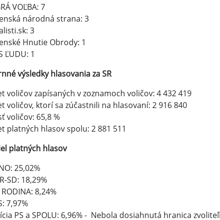
RÁ VOĽBA: 7
enská národná strana: 3
listi.sk: 3
enské Hnutie Obrody: 1
S ĽUDU: 1
nné výsledky hlasovania za SR
t voličov zapísaných v zoznamoch voličov: 4 432 419
t voličov, ktorí sa zúčastnili na hlasovaní: 2 916 840
ť voličov: 65,8 %
t platných hlasov spolu: 2 881 511
el platných hlasov
NO: 25,02%
R-SD: 18,29%
 RODINA: 8,24%
: 7,97%
ícia PS a SPOLU: 6,96% - Nebola dosiahnutá hranica zvoliteľ