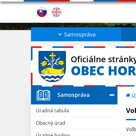
Samospráva
Oficiálne stránk
OBEC HOR
Samospráva
Ú
Vo
Úradná tabuľa
Obecný úrad
Voľb
Úradné hodiny