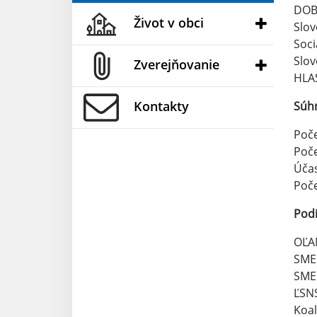
DOB
Život v obci
Slov
Socia
Slov
Zverejňovanie
HLA
Kontakty
Súhr
Poče
Poče
Účas
Poče
Podi
OĽA
SME
SME
ĽSNS
Koal