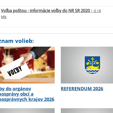
Voľba poštou - informácie voľby do NR SR 2020
| 0.18
Mb
znam volieb:
by do orgánov
REFERENDUM 2026
osprávy obcí a
osprávnych krajov 2026