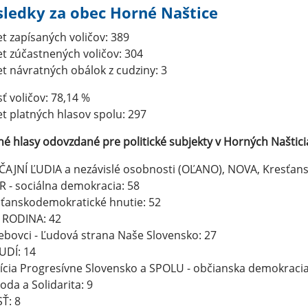
sledky za obec Horné Naštice
t zapísaných voličov: 389
t zúčastnených voličov: 304
t návratných obálok z cudziny: 3
ť voličov: 78,14 %
t platných hlasov spolu: 297
né hlasy odovzdané pre politické subjekty v Horných Naštici
AJNÍ ĽUDIA a nezávislé osobnosti (OĽANO), NOVA, Kresťan
 - sociálna demokracia: 58
ťanskodemokratické hnutie: 52
 RODINA: 42
ebovci - Ľudová strana Naše Slovensko: 27
UDÍ: 14
ícia Progresívne Slovensko a SPOLU - občianska demokracia
oda a Solidarita: 9
Ť: 8