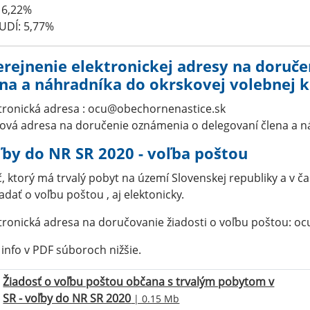
 6,22%
UDÍ: 5,77%
erejnenie elektronickej adresy na doruč
ena a náhradníka do okrskovej volebnej k
tronická adresa : ocu@obechornenastice.sk
ová adresa na doručenie oznámenia o delegovaní člena a n
ľby do NR SR 2020 - voľba poštou
č, ktorý má trvalý pobyt na území Slovenskej republiky a v 
adať o voľbu poštou , aj elektonicky.
tronická adresa na doručovanie žiadosti o voľbu poštou: 
 info v PDF súboroch nižšie.
Žiadosť o voľbu poštou občana s trvalým pobytom v
SR - voľby do NR SR 2020
| 0.15 Mb