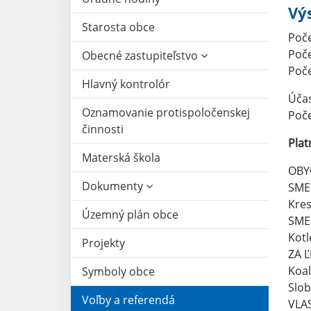
Vý
Starosta obce
Poče
Poče
Obecné zastupiteľstvo
Poče
Hlavný kontrolór
Účas
Oznamovanie protispoločenskej
Poče
činnosti
Plat
Materská škola
OBYČ
Dokumenty
SMER
Kres
Územný plán obce
SME
Kotl
Projekty
ZA Ľ
Koal
Symboly obce
Slob
Voľby a referendá
VLAS