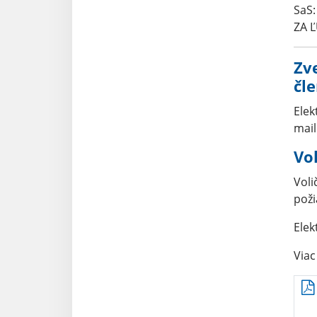
SaS:
ZA Ľ
Zv
čl
Elek
mail
Vo
Voli
poži
Elek
Viac