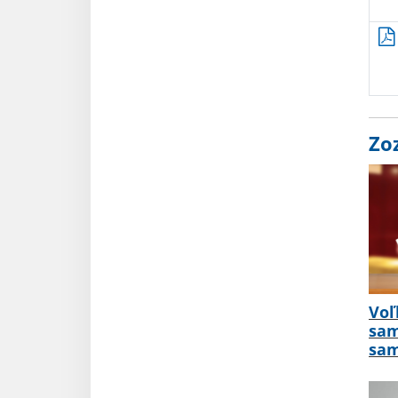
Zo
Voľ
sam
sam