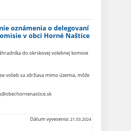
enie oznámenia o delegovaní
omisie v obci Horné Naštice
áhradníka do okrskovej volebnej komisie
čase volieb sa zdržiava mimo územia, môže
ocu@obechornenastice.sk
Dátum vyvesenia:
21.03.2024