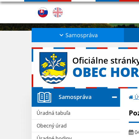
Samospráva
Oficiálne stránk
OBEC HOR
Samospráva
Ú
Po
Úradná tabuľa
Obecný úrad
04
Úradné hodiny