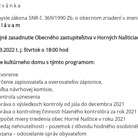
 v á n k a
ysle zákona SNR č. 369/1990 Zb. o obecnom zriadení v znen
 l á v a m
jné zasadnutie Obecného zastupiteľstva v Horných Našticia
3.2022 t. j. štvrtok o 18:00 hod
ále kultúrneho domu s týmto programom:
tvorenie
rčenie zapisovateľa a overovateľov zápisnice,
oľba návrhovej komisie,
ontrola uznesenia
práva o výsledkoch kontroly od júla do decembra 2021
práva o kontrolnej činnosti hlavného kontrolóra za rok 2021
ýpočet miery triedenia obec Horné Naštice v roku 2021
redaj nehnuteľnosti – pozemok z dôvodu hodného osobitnéh
ozana – odosielanie správ obyvateľom