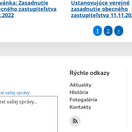
vánka: Zasadnutie
Ustanovujúce verejné
cného zastupiteľstva
zasadnutie obecného
2.2022
zastupiteľstva 11.11.20
1
2
>
Rýchle odkazy
Aktuality
Text vašej správy...
História
xt vašej správy:
Fotogaléria
Kontakty