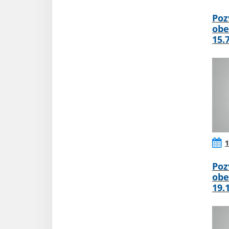
Poz
obe
15.
1
Poz
obe
19.