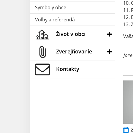
10. 
Symboly obce
11. 
12. 
Voľby a referendá
13. 
Život v obci
Vaša
Zverejňovanie
Joze
Kontakty
2