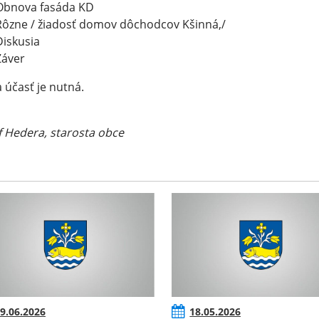
Obnova fasáda KD
Rôzne / žiadosť domov dôchodcov Kšinná,/
Diskusia
Záver
 účasť je nutná.
f Hedera, starosta obce
9.06.2026
18.05.2026