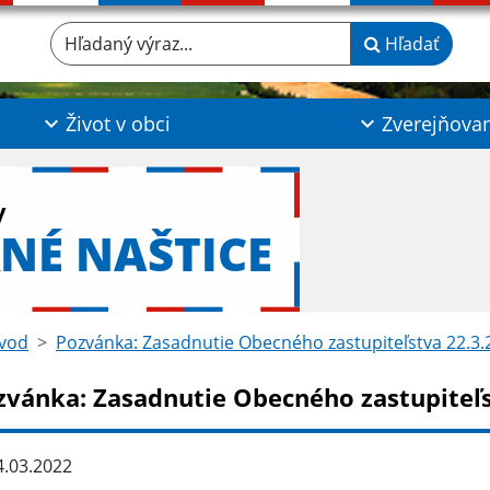
Hľadaný výraz...
Hľadať
Život v obci
Zverejňova
y
NÉ NAŠTICE
vod
Pozvánka: Zasadnutie Obecného zastupiteľstva 22.3.
zvánka: Zasadnutie Obecného zastupiteľs
.03.2022