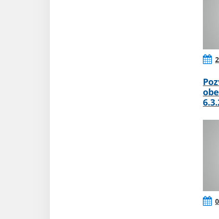
2
Poz
obe
6.3
0