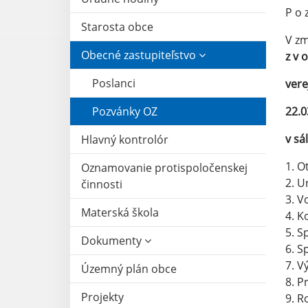
P o z
Starosta obce
V zm
Obecné zastupiteľstvo
z v o
Poslanci
vere
Pozvánky OZ
22.0
v s
Hlavný kontrolór
1. O
Oznamovanie protispoločenskej
2. U
činnosti
3. V
Materská škola
4. K
5. S
Dokumenty
6. S
7. V
Územný plán obce
8. P
Projekty
9. R