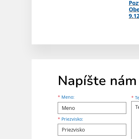
Poz
Obe
9.1
Napíšte nám
Meno
Priezvisko
E-mailová adresa
*
Meno:
*
Te
*
Priezvisko: