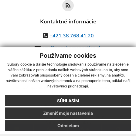
Kontaktné informácie
+421 38 768 41 20
ocu@obechornenastice.sk
Používame cookies
Súbory cookie a ďalšie technológie sledovania používame na zlepšenie
vášho zážitku z prehliadania našich webových stránok, na to, aby sme
využite možnosť získavania aktuálnych informácií s využitím RSS
,
vám zobrazovali prispôsobený obsah a cielené reklamy, na analýzu
návštevnosti našich webových stránok a na pochopenie toho, odkiaľ naši
CMS systém (redakčný) systém ECHELON 2,
Mapa stránok
,
web portál
,
návštevníci prichádzajú.
webhosting
,
webex.digital, s.r.o.
,
domény
,
registrácia domény
,
spoločnosť webex.digital, s.r.o.
,
technický prevádzkovateľ
SÚHLASÍM
Posledná aktualizácia:
05.08.2026
Zmeniť moje nastavenia
Vytlačiť stránku
|
Vyhlásenie o prístupnosti
Autorské práva
|
Cookies
Odmietam
.
.
.
.
.
.