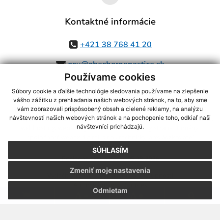
Kontaktné informácie
+421 38 768 41 20
ocu@obechornenastice.sk
Používame cookies
Súbory cookie a ďalšie technológie sledovania používame na zlepšenie
vášho zážitku z prehliadania našich webových stránok, na to, aby sme
využite možnosť získavania aktuálnych informácií s využitím RSS
,
vám zobrazovali prispôsobený obsah a cielené reklamy, na analýzu
CMS systém (redakčný) systém ECHELON 2,
Mapa stránok
,
web portál
,
návštevnosti našich webových stránok a na pochopenie toho, odkiaľ naši
návštevníci prichádzajú.
webhosting
,
webex.digital, s.r.o.
,
domény
,
registrácia domény
,
spoločnosť webex.digital, s.r.o.
,
technický prevádzkovateľ
SÚHLASÍM
Posledná aktualizácia:
05.08.2026
Zmeniť moje nastavenia
Vytlačiť stránku
|
Vyhlásenie o prístupnosti
Autorské práva
|
Cookies
Odmietam
.
.
.
.
.
.
webdesign |