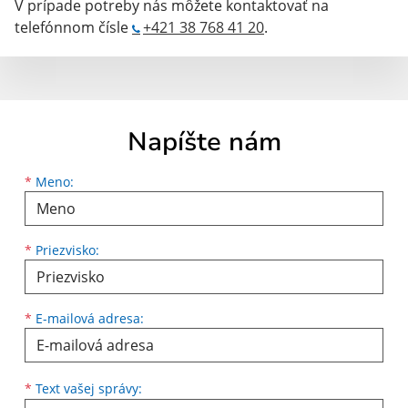
V prípade potreby nás môžete kontaktovať na
telefónnom čísle
+421 38 768 41 20
.
Napíšte nám
Meno
Priezvisko
E-mailová adresa
*
Meno:
*
Priezvisko:
*
E-mailová adresa:
Text vašej správy...
*
Text vašej správy: