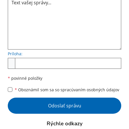
Príloha:
Príloha
*
povinné položky
*
Oboznámil som sa so
spracúvaním osobných údajov
Google reCaptcha Response
Odoslať správu
Rýchle odkazy