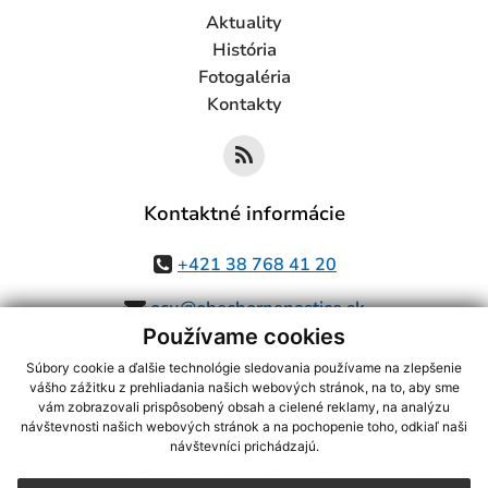
Aktuality
História
Fotogaléria
Kontakty
Kontaktné informácie
+421 38 768 41 20
ocu@obechornenastice.sk
Používame cookies
Súbory cookie a ďalšie technológie sledovania používame na zlepšenie
vášho zážitku z prehliadania našich webových stránok, na to, aby sme
využite možnosť získavania aktuálnych informácií s využitím RSS
,
vám zobrazovali prispôsobený obsah a cielené reklamy, na analýzu
CMS systém (redakčný) systém ECHELON 2,
Mapa stránok
,
web portál
,
návštevnosti našich webových stránok a na pochopenie toho, odkiaľ naši
návštevníci prichádzajú.
webhosting
,
webex.digital, s.r.o.
,
domény
,
registrácia domény
,
spoločnosť webex.digital, s.r.o.
,
technický prevádzkovateľ