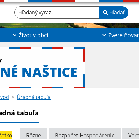
Hľadaný výraz...
Hľadať
Život v obci
Zverejňova
y
NÉ NAŠTICE
vod
Úradná tabuľa
adná tabuľa
šetko
Rôzne
Rozpočet-Hospodárenie
Vere