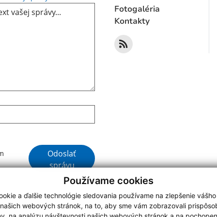
Fotogaléria
Kontakty
Google reCaptcha Response
Odoslať
ím
správu
Používame cookies
okie a ďalšie technológie sledovania používame na zlepšenie vášho
 našich webových stránok, na to, aby sme vám zobrazovali prispôs
my, na analýzu návštevnosti našich webových stránok a na pochopeni