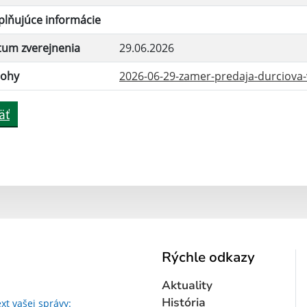
lňujúce informácie
tum zverejnenia
29.06.2026
lohy
2026-06-29-zamer-predaja-durciova-v
äť
Rýchle odkazy
Aktuality
Text vašej správy...
História
xt vašej správy: