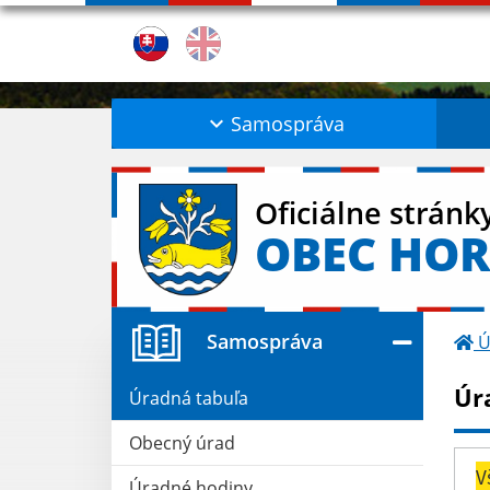
Samospráva
Oficiálne stránk
OBEC HOR
Samospráva
Ú
Úr
Úradná tabuľa
Obecný úrad
V
Úradné hodiny