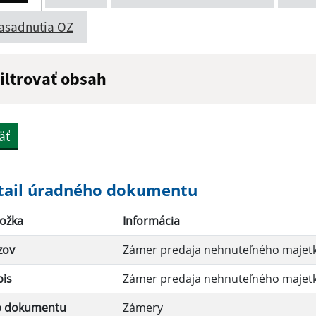
asadnutia OZ
iltrovať obsah
ázov:
Popis:
äť
átum zverejnenia do:
tail úradného dokumentu
ožka
Informácia
Filtrovať
zov
Zámer predaja nehnuteľného majetk
pis
Zámer predaja nehnuteľného majetk
p dokumentu
Zámery