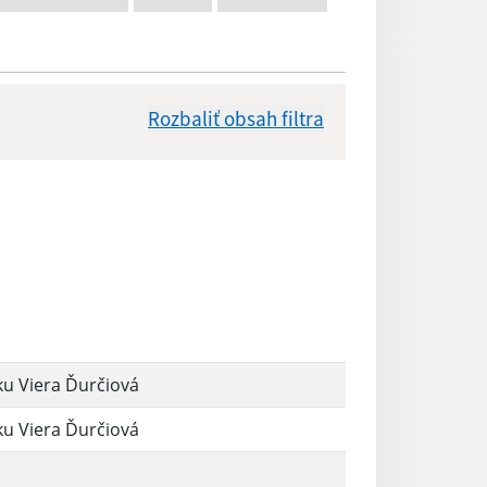
Rozbaliť obsah filtra
Dátum zverejnenia od:
Reset
u Viera Ďurčiová
u Viera Ďurčiová