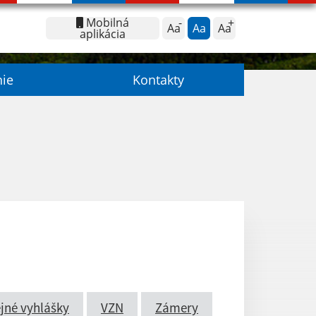
Mobilná
Aa
Aa
Aa
aplikácia
nie
Kontakty
jné vyhlášky
VZN
Zámery