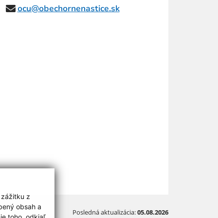
ocu@obechornenastice.sk
 zážitku z
obený obsah a
Posledná aktualizácia:
05.08.2026
e toho, odkiaľ