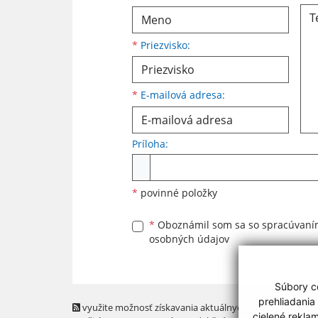
*
Priezvisko:
*
E-mailová adresa:
Príloha:
Príloha
*
povinné položky
*
Oboznámil som sa so
spracúvan
osobných údajov
Súbory co
prehliadania
využite možnosť získavania aktuálnych informácií s
cielené rekla