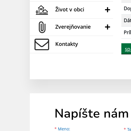
Dop
Život v obci
Dá
Zverejňovanie
Prí
Kontakty
sp
Napíšte nám
Meno
Priezvisko
E-mailová adresa
*
Meno:
*
Te