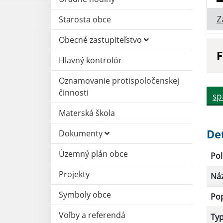
Z
Starosta obce
Obecné zastupiteľstvo
F
Hlavný kontrolór
N
Oznamovanie protispoločenskej
činnosti
sp
D
Materská škola
De
Dokumenty
Územný plán obce
Pol
Projekty
Ná
Symboly obce
Po
Voľby a referendá
Ty