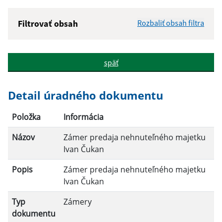
Filtrovať obsah
Rozbaliť obsah filtra
Názov:
späť
Popis:
Detail úradného dokumentu
Dátum zverejnenia od:
Položka
Informácia
Názov
Zámer predaja nehnuteľného majetku
Dátum zverejnenia do:
Ivan Čukan
Popis
Zámer predaja nehnuteľného majetku
Ivan Čukan
Filtrovať
Reset
Typ
Zámery
dokumentu