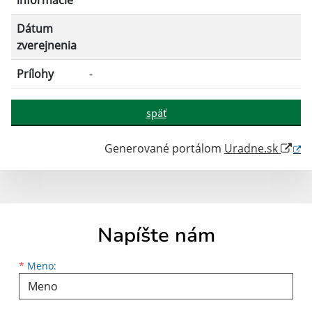
informácie
Dátum
zverejnenia
Prílohy
-
späť
Generované portálom
Uradne.sk
Napíšte nám
Meno
Priezvisko
E-mailová adresa
*
Meno: