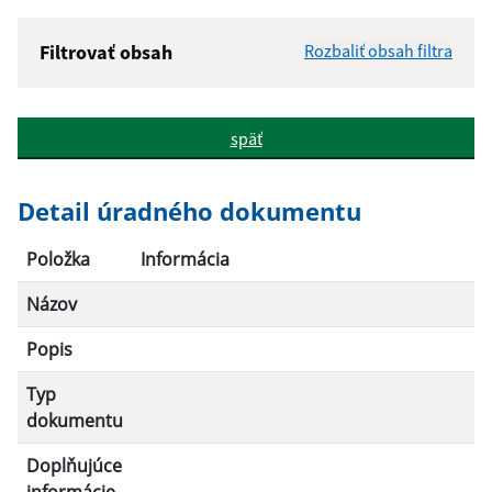
Filtrovať obsah
Rozbaliť obsah filtra
Názov:
späť
Popis:
Detail úradného dokumentu
Dátum zverejnenia od:
Položka
Informácia
Názov
Dátum zverejnenia do:
Popis
Typ
Filtrovať
Reset
dokumentu
Doplňujúce