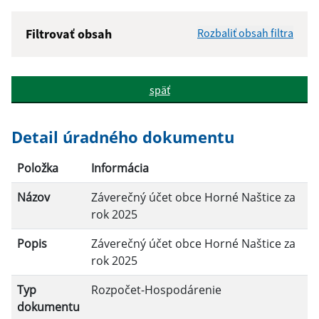
Filtrovať obsah
Rozbaliť obsah filtra
Názov:
späť
Popis:
Detail úradného dokumentu
Dátum zverejnenia od:
Položka
Informácia
Názov
Záverečný účet obce Horné Naštice za
Dátum zverejnenia do:
rok 2025
Popis
Záverečný účet obce Horné Naštice za
rok 2025
Filtrovať
Reset
Typ
Rozpočet-Hospodárenie
dokumentu