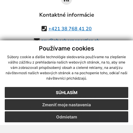
Kontaktné informácie
+421 38 768 41 20
ocu@obechornenastice.sk
Používame cookies
Súbory cookie a ďalšie technológie sledovania používame na zlepšenie
vášho zážitku z prehliadania našich webových stránok, na to, aby sme
využite možnosť získavania aktuálnych informácií s využitím RSS
,
vám zobrazovali prispôsobený obsah a cielené reklamy, na analýzu
CMS systém (redakčný) systém ECHELON 2,
Mapa stránok
,
web portál
,
návštevnosti našich webových stránok a na pochopenie toho, odkiaľ naši
návštevníci prichádzajú.
webhosting
,
webex.digital, s.r.o.
,
domény
,
registrácia domény
,
spoločnosť webex.digital, s.r.o.
,
technický prevádzkovateľ
SÚHLASÍM
Posledná aktualizácia:
05.08.2026
Zmeniť moje nastavenia
Vytlačiť stránku
|
Vyhlásenie o prístupnosti
Autorské práva
|
Cookies
Odmietam
.
.
.
.
.
.
webdesign |