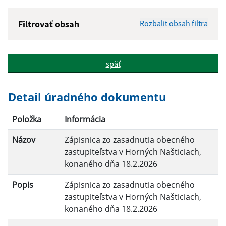
Filtrovať obsah
Rozbaliť obsah filtra
Názov:
späť
Popis:
Detail úradného dokumentu
Dátum zverejnenia od:
Položka
Informácia
Názov
Zápisnica zo zasadnutia obecného
Dátum zverejnenia do:
zastupiteľstva v Horných Našticiach,
konaného dňa 18.2.2026
Popis
Zápisnica zo zasadnutia obecného
Filtrovať
Reset
zastupiteľstva v Horných Našticiach,
konaného dňa 18.2.2026