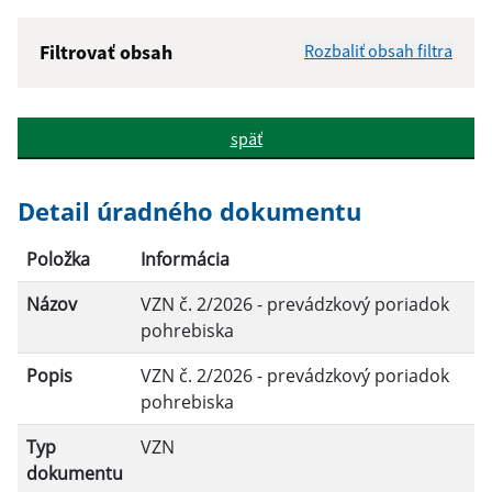
Filtrovať obsah
Rozbaliť obsah filtra
Názov:
späť
Popis:
Detail úradného dokumentu
Dátum zverejnenia od:
Položka
Informácia
Názov
VZN č. 2/2026 - prevádzkový poriadok
Dátum zverejnenia do:
pohrebiska
Popis
VZN č. 2/2026 - prevádzkový poriadok
pohrebiska
Filtrovať
Reset
Typ
VZN
dokumentu