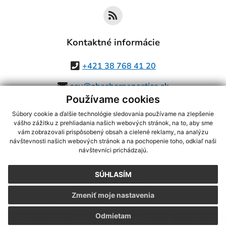
Kontaktné informácie
+421 38 768 41 20
ocu@obechornenastice.sk
Používame cookies
Súbory cookie a ďalšie technológie sledovania používame na zlepšenie
vášho zážitku z prehliadania našich webových stránok, na to, aby sme
využite možnosť získavania aktuálnych informácií s využitím RSS
,
vám zobrazovali prispôsobený obsah a cielené reklamy, na analýzu
CMS systém (redakčný) systém ECHELON 2,
Mapa stránok
,
web portál
,
návštevnosti našich webových stránok a na pochopenie toho, odkiaľ naši
návštevníci prichádzajú.
webhosting
,
webex.digital, s.r.o.
,
domény
,
registrácia domény
,
spoločnosť webex.digital, s.r.o.
,
technický prevádzkovateľ
SÚHLASÍM
Posledná aktualizácia:
05.08.2026
Zmeniť moje nastavenia
Vytlačiť stránku
|
Vyhlásenie o prístupnosti
Autorské práva
|
Cookies
Odmietam
.
.
.
.
.
.