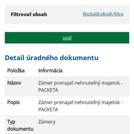
Filtrovať obsah
Rozbaliť obsah filtra
Názov:
späť
Popis:
Detail úradného dokumentu
Dátum zverejnenia od:
Položka
Informácia
Názov
Zámer prenajať nehnuteľný majetok -
Dátum zverejnenia do:
PACKETA
Popis
Zámer prenajať nehnuteľný majetok -
PACKETA
Filtrovať
Reset
Typ
Zámery
dokumentu