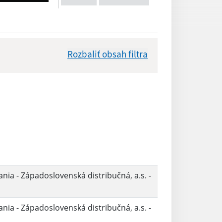
Rozbaliť obsah filtra
Dátum zverejnenia od:
Reset
ia - Západoslovenská distribučná, a.s. -
ia - Západoslovenská distribučná, a.s. -