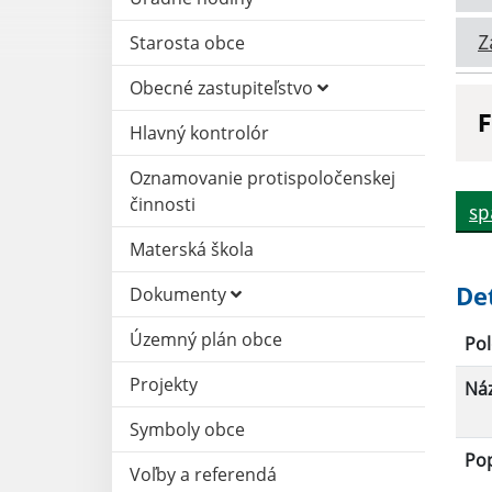
Z
Starosta obce
Obecné zastupiteľstvo
F
Hlavný kontrolór
N
Oznamovanie protispoločenskej
činnosti
sp
D
Materská škola
De
Dokumenty
Územný plán obce
Pol
Projekty
Ná
Symboly obce
Po
Voľby a referendá