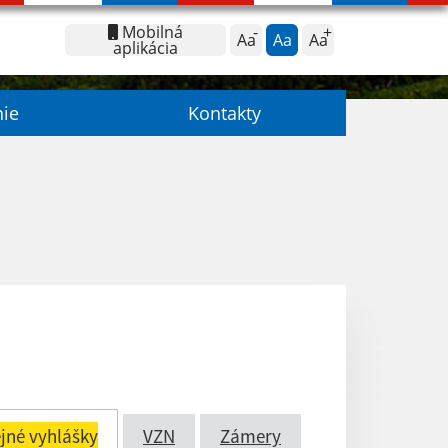
Mobilná
Aa
Aa
Aa
aplikácia
nie
Kontakty
jné vyhlášky
VZN
Zámery