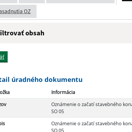
asadnutia OZ
iltrovať obsah
ázov:
Popis:
äť
átum zverejnenia do:
tail úradného dokumentu
ožka
Informácia
Filtrovať
zov
Oznámenie o začatí stavebného konan
SO 05
pis
Oznámenie o začatí stavebného konan
SO 05