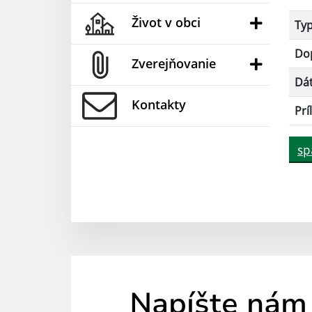
Život v obci
Ty
Dop
Zverejňovanie
Dá
Kontakty
Prí
sp
Napíšte nám