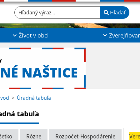
Hľadaný výraz...
Hľadať
Život v obci
Zverejňova
y
NÉ NAŠTICE
vod
Úradná tabuľa
adná tabuľa
šetko
Rôzne
Rozpočet-Hospodárenie
Vere