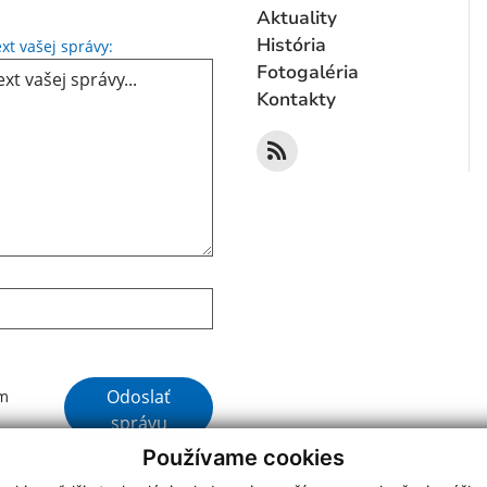
Aktuality
Text vašej správy...
História
xt vašej správy:
Fotogaléria
Kontakty
Google reCaptcha Response
Odoslať
ím
správu
Používame cookies