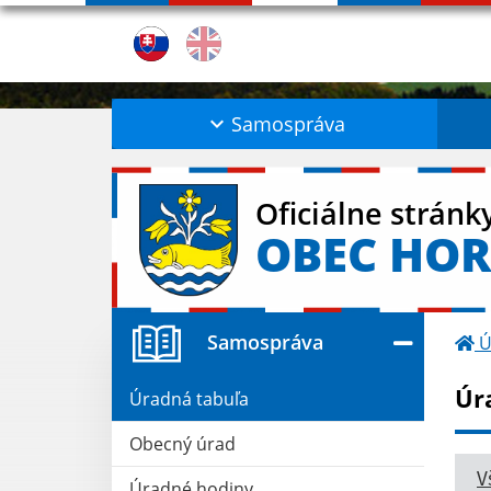
Samospráva
Oficiálne stránk
OBEC HOR
Samospráva
Ú
Úr
Úradná tabuľa
Obecný úrad
V
Úradné hodiny