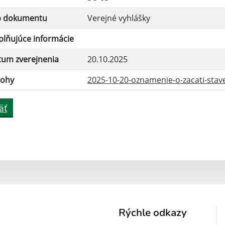
p dokumentu
Verejné vyhlášky
lňujúce informácie
tum zverejnenia
20.10.2025
lohy
2025-10-20-oznamenie-o-zacati-stave
äť
Rýchle odkazy