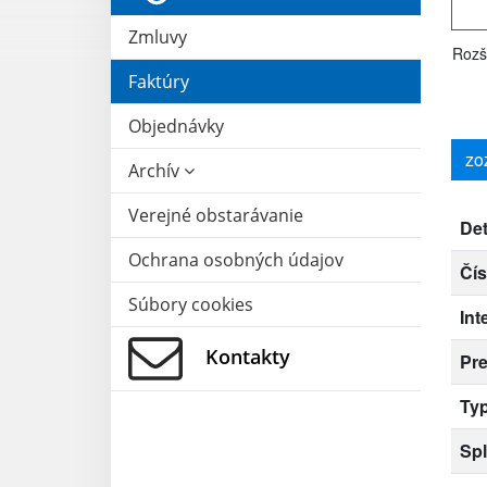
Zmluvy
Rozš
Faktúry
Objednávky
zo
Archív
Verejné obstarávanie
Det
Ochrana osobných údajov
Čís
Súbory cookies
Int
Kontakty
Pr
Typ
Spl