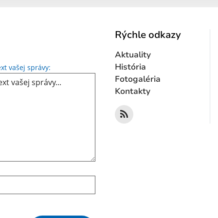
Rýchle odkazy
Aktuality
Text vašej správy...
História
xt vašej správy:
Fotogaléria
Kontakty