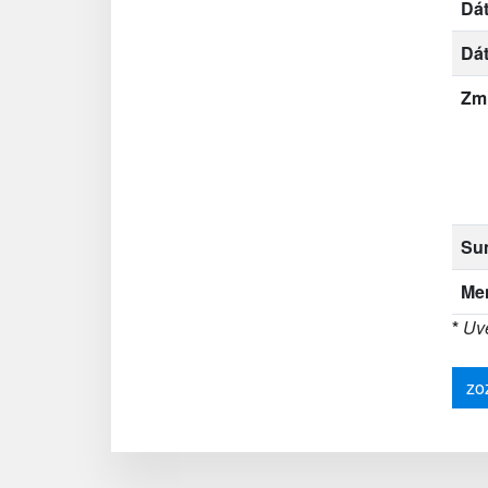
Dát
Dá
Zm
Su
Me
*
Uve
zo