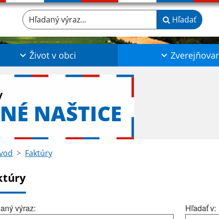
Hľadaný výraz...
Hľadať
Život v obci
Zverejňova
y
NÉ NAŠTICE
vod
Faktúry
ktúry
aný výraz:
Hľadať v: