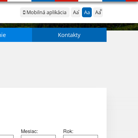
Mobilná aplikácia
Aa
Aa
Aa
nie
Kontakty
Mesiac:
Rok: