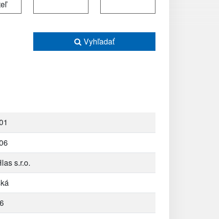
Vyhľadať
01
06
las s.r.o.
ská
6