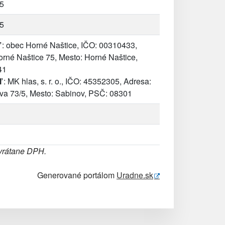
5
5
: obec Horné Naštice, IČO: 00310433,
orné Naštice 75, Mesto: Horné Naštice,
41
ľ
: MK hlas, s. r. o., IČO: 45352305, Adresa:
va 73/5, Mesto: Sabinov, PSČ: 08301
 vrátane DPH.
Generované portálom
Uradne.sk