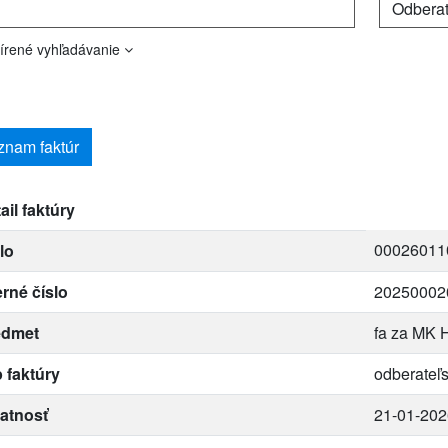
írené vyhľadávanie
znam faktúr
ail faktúry
00026011
lo
erné číslo
20250002
edmet
fa za MK H
 faktúry
odberateľ
atnosť
21-01-202