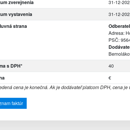
um zverejnenia
31-12-202
tum vystavenia
31-12-202
luvná strana
Odberateľ
Adresa: H
PSČ: 956
Dodávate
Bernoláko
ma s DPH*
40
na
€
dená cena je konečná. Ak je dodávateľ platcom DPH, cena je
znam faktúr