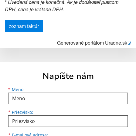
*
Uvedená cena je konečná. Ak je dodávateľ platcom
DPH, cena je vrátane DPH.
zoznam faktúr
Generované portálom
Uradne.sk
Napíšte nám
Meno
Priezvisko
E-mailová adresa
*
Meno:
*
Priezvisko:
*
E-mailová adresa: